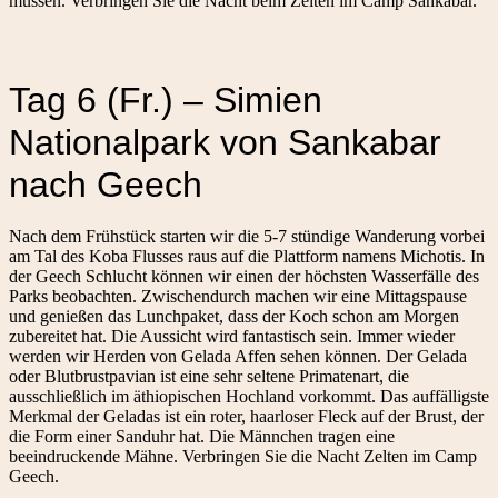
müssen. Verbringen Sie die Nacht beim Zelten im Camp Sankabar.
Tag 6 (Fr.) – Simien
Nationalpark von Sankabar
nach Geech
Nach dem Frühstück starten wir die 5-7 stündige Wanderung vorbei
am Tal des Koba Flusses raus auf die Plattform namens Michotis. In
der Geech Schlucht können wir einen der höchsten Wasserfälle des
Parks beobachten. Zwischendurch machen wir eine Mittagspause
und genießen das Lunchpaket, dass der Koch schon am Morgen
zubereitet hat. Die Aussicht wird fantastisch sein. Immer wieder
werden wir Herden von Gelada Affen sehen können. Der Gelada
oder Blutbrustpavian ist eine sehr seltene Primatenart, die
ausschließlich im äthiopischen Hochland vorkommt. Das auffälligste
Merkmal der Geladas ist ein roter, haarloser Fleck auf der Brust, der
die Form einer Sanduhr hat. Die Männchen tragen eine
beeindruckende Mähne. Verbringen Sie die Nacht Zelten im Camp
Geech.