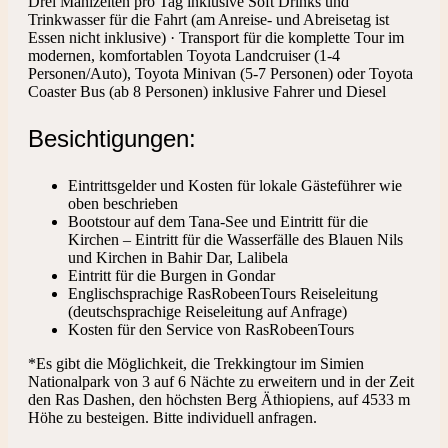
Drei Mahlzeiten pro Tag inklusive Soft Drinks und
Trinkwasser für die Fahrt (am Anreise- und Abreisetag ist
Essen nicht inklusive) · Transport für die komplette Tour im
modernen, komfortablen Toyota Landcruiser (1-4
Personen/Auto), Toyota Minivan (5-7 Personen) oder Toyota
Coaster Bus (ab 8 Personen) inklusive Fahrer und Diesel
Besichtigungen:
Eintrittsgelder und Kosten für lokale Gästeführer wie
oben beschrieben
Bootstour auf dem Tana-See und Eintritt für die
Kirchen – Eintritt für die Wasserfälle des Blauen Nils
und Kirchen in Bahir Dar, Lalibela
Eintritt für die Burgen in Gondar
Englischsprachige RasRobeenTours Reiseleitung
(deutschsprachige Reiseleitung auf Anfrage)
Kosten für den Service von RasRobeenTours
*Es gibt die Möglichkeit, die Trekkingtour im Simien
Nationalpark von 3 auf 6 Nächte zu erweitern und in der Zeit
den Ras Dashen, den höchsten Berg Äthiopiens, auf 4533 m
Höhe zu besteigen. Bitte individuell anfragen.