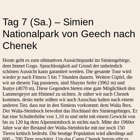
Tag 7 (Sa.) – Simien
Nationalpark von Geech nach
Chenek
Heute geht es zum ultimativen Aussichtspunkt im Simiengebirge,
dem Immet Gogo. Sprachlosigkeit auf Grund der unheimlich
schönen Aussicht kann garantiert werden. Die gesamte Tour wird
wieder je nach Fitness 5 bis 7 Stunden dauern. Weitere Gipfel, die
wir an diesem Tag passieren, sind Shayno Sefer (3962 m) und
Inatye (4070 m). Diese Gegenden bieten eine gute Möglichkeit den
Lammergeyer am Himmel zu sichten. Je näher wir nach Chenek
kommen, desto mehr sollten wir auch Ausschau halten nach einem
anderen Tier, dass nur in den Simiens vorkommt: dem Walia Ibex.
Der Walia-Steinbock bewohnt das Hochland des Simiengebirges. Er
hat eine Schulterhöhe von 1,10 m und steht mit einem Gewicht von
bis zu 120 kg dem Alpensteinbock in nichts nach. Mitte der 1960er
Jahre war der Bestand der Walia-Steinböcke mit nur noch 150
Tieren kritisch bedroht. Die heutige Population wird allerdings auf
600 – 700 Tiere geschätzt. Um das Camp Chenek herum gibt es