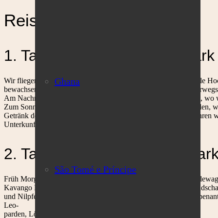
Reiseprogramm
1. Tag:Mahango National Park
Ghana
Wir fliegen ab Windhoek in nördlicher Richtung über das zentrale H
bewachsenen Kavango Fluss liegt. (Weitere Gäste könnten unterweg
Am Nachmittag unternehmen wir auf dem Fluss eine Bootsfahrt, wo w
Zum Sonnenuntergang befinden wir uns dann vor den Popa Fällen, wel
Getränk der untergehenden Sonne Adieu wünschen. Danach fahren w
Unterkunft Divava Okavango Lodge & Spa.
2. Tag: Mahango National Par
São Tomé e Príncipe
Früh Morgens fahren wir auf eine Pirschfahrt im offenen Geländewa
Kavango Flusses befindet, umfaßt eine abwechslungsreiche Landsch
und Nilpferde ebenso wie Büffel, Sitatunga-Antilopen und Rappena
Leo-
parden, Löwen oder ein Rudel Wildhunde erspähen.