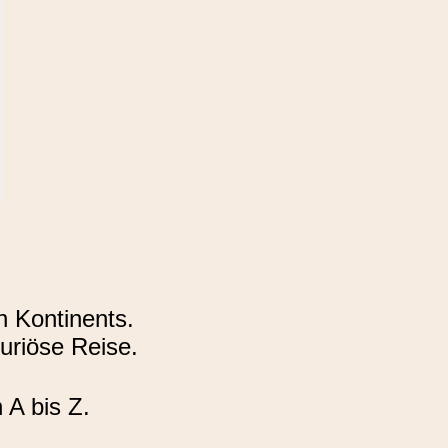
n Kontinents.
uriöse Reise.
 A bis Z.