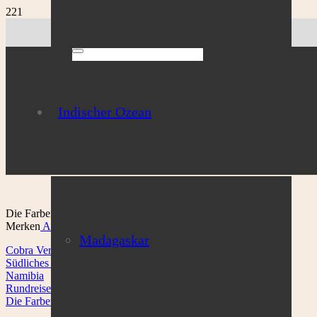
Indischer Ozean
Die Farben Namibias – Flugsafari
Merken
Anfrage
Madagaskar
Cobra Verde Afrikareisen
Südliches Afrika
Namibia
Rundreisen Namibia
Die Farben Namibias – Flugsafari