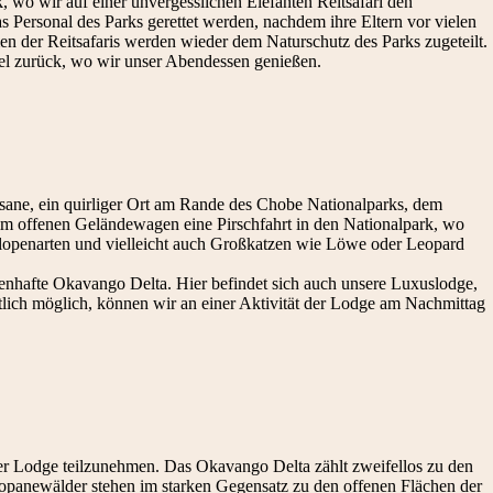
, wo wir auf einer unvergesslichen Elefanten Reitsafari den
 Personal des Parks gerettet werden, nachdem ihre Eltern vor vielen
 der Reitsafaris werden wieder dem Naturschutz des Parks zugeteilt.
el zurück, wo wir unser Abendessen genießen.
asane, ein quirliger Ort am Rande des Chobe Nationalparks, dem
m offenen Geländewagen eine Pirschfahrt in den Nationalpark, wo
tilopenarten und vielleicht auch Großkatzen wie Löwe oder Leopard
agenhafte Okavango Delta. Hier befindet sich auch unsere Luxuslodge,
tlich möglich, können wir an einer Aktivität der Lodge am Nachmittag
der Lodge teilzunehmen. Das Okavango Delta zählt zweifellos zu den
Mopanewälder stehen im starken Gegensatz zu den offenen Flächen der