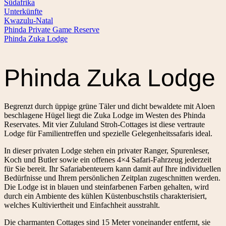
Südafrika
Unterkünfte
Kwazulu-Natal
Phinda Private Game Reserve
Phinda Zuka Lodge
Phinda Zuka Lodge
Begrenzt durch üppige grüne Täler und dicht bewaldete mit Aloen
beschlagene Hügel liegt die Zuka Lodge im Westen des Phinda
Reservates. Mit vier Zululand Stroh-Cottages ist diese vertraute
Lodge für Familientreffen und spezielle Gelegenheitssafaris ideal.
In dieser privaten Lodge stehen ein privater Ranger, Spurenleser,
Koch und Butler sowie ein offenes 4×4 Safari-Fahrzeug jederzeit
für Sie bereit. Ihr Safariabenteuern kann damit auf Ihre individuellen
Bedürfnisse und Ihrem persönlichen Zeitplan zugeschnitten werden.
Die Lodge ist in blauen und steinfarbenen Farben gehalten, wird
durch ein Ambiente des kühlen Küstenbuschstils charakterisiert,
welches Kultiviertheit und Einfachheit ausstrahlt.
Die charmanten Cottages sind 15 Meter voneinander entfernt, sie