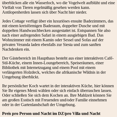
überblicken alle ein Wasserloch, wo die Vogelwelt aufblüht und eine
Vielfalt von Tieren regelmäßig gesehen werden kann.
Antilopenherden lassen sich über Nacht hier nieder.
Jedes Cottage verfügt über ein luxuriöses ensuite Badezimmers, das
mit einem kreisförmigen Baderaum, doppelter Dusche und mit
doppelten Handwaschbecken ausgestattet ist. Entspannen Sie also
nach einer aufregenden Safari in einem ausgiebigen Bad. Das
Wohnzimmer mit einem Kamin oder Sessel und Sofas auf der
privaten Veranda laden ebenfalls zur Siesta und zum sanften
Nachdenken ein.
Der Gästebereich im Haupthaus besteht aus einer interaktiven Café-
Stil-Küche, einem Innen-Loungebereich, Speiseräumen, einer
Bibliothek mit Internetzugang und einem Pool mit einem
verlängerten Holzdeck, welches die afrikanische Wildnis in der
Umgebung überblickt.
Ihr persönlicher Koch wartet in der interaktiven Küche, hier können
Sie Ihr eigenes Menü wählen oder sich einfach überraschen lassen.
Oder schließen Sie sich dem Kochen an. Ihre Mahlzeit können Sie
am großen Esstisch mit Freuenden und/oder Familie einnehmen
oder in der Gartenlandschaft der Umgebung.
Preis pro Person und Nacht im DZ/pro Villa und Nacht