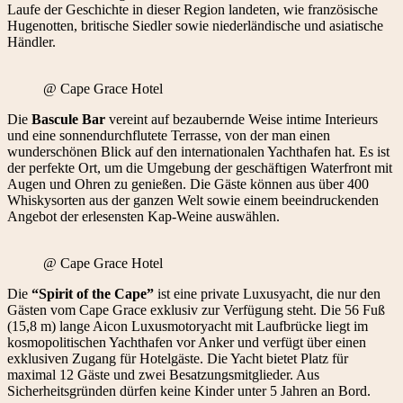
Laufe der Geschichte in dieser Region landeten, wie französische
Hugenotten, britische Siedler sowie niederländische und asiatische
Händler.
@ Cape Grace Hotel
Die
Bascule Bar
vereint auf bezaubernde Weise intime Interieurs
und eine sonnendurchflutete Terrasse, von der man einen
wunderschönen Blick auf den internationalen Yachthafen hat. Es ist
der perfekte Ort, um die Umgebung der geschäftigen Waterfront mit
Augen und Ohren zu genießen. Die Gäste können aus über 400
Whiskysorten aus der ganzen Welt sowie einem beeindruckenden
Angebot der erlesensten Kap-Weine auswählen.
@ Cape Grace Hotel
Die
“Spirit of the Cape”
ist eine private Luxusyacht, die nur den
Gästen vom Cape Grace exklusiv zur Verfügung steht. Die 56 Fuß
(15,8 m) lange Aicon Luxusmotoryacht mit Laufbrücke liegt im
kosmopolitischen Yachthafen vor Anker und verfügt über einen
exklusiven Zugang für Hotelgäste. Die Yacht bietet Platz für
maximal 12 Gäste und zwei Besatzungsmitglieder. Aus
Sicherheitsgründen dürfen keine Kinder unter 5 Jahren an Bord.