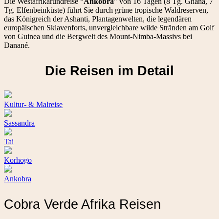
Die Westafrikarundreise “
Ankobra
” von 16 Tagen (8 Tg. Ghana, 7
Tg. Elfenbeinküste) führt Sie durch grüne tropische Waldreserven,
das Königreich der Ashanti, Plantagenwelten, die legendären
europäischen Sklavenforts, unvergleichbare wilde Stränden am Golf
von Guinea und die Bergwelt des Mount-Nimba-Massivs bei
Danané.
Die Reisen im Detail
Kultur- & Malreise
Sassandra
Tai
Korhogo
Ankobra
Cobra Verde Afrika Reisen