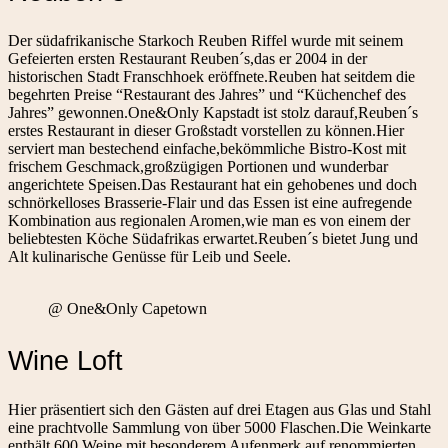
Der südafrikanische Starkoch Reuben Riffel wurde mit seinem
Gefeierten ersten Restaurant Reuben´s,das er 2004 in der
historischen Stadt Franschhoek eröffnete.Reuben hat seitdem die
begehrten Preise “Restaurant des Jahres” und “Küchenchef des
Jahres” gewonnen.One&Only Kapstadt ist stolz darauf,Reuben´s
erstes Restaurant in dieser Großstadt vorstellen zu können.Hier
serviert man bestechend einfache,bekömmliche Bistro-Kost mit
frischem Geschmack,großzügigen Portionen und wunderbar
angerichtete Speisen.Das Restaurant hat ein gehobenes und doch
schnörkelloses Brasserie-Flair und das Essen ist eine aufregende
Kombination aus regionalen Aromen,wie man es von einem der
beliebtesten Köche Südafrikas erwartet.Reuben´s bietet Jung und
Alt kulinarische Genüsse für Leib und Seele.
@ One&Only Capetown
Wine Loft
Hier präsentiert sich den Gästen auf drei Etagen aus Glas und Stahl
eine prachtvolle Sammlung von über 5000 Flaschen.Die Weinkarte
enthält 600 Weine mit besonderem Aufenmerk auf renommierten